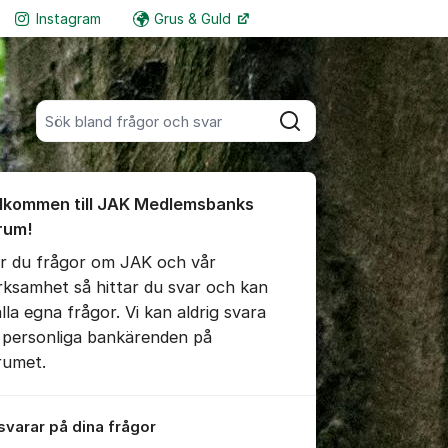
Instagram
Grus & Guld
Fler supportlänkar
Sök bland alla inlägg
Sök
umet
lkommen till JAK Medlemsbanks
rum!
r du frågor om JAK och vår
ällningar för inlägg/kommentar
rksamhet så hittar du svar och kan
älla egna frågor. Vi kan aldrig svara
 personliga bankärenden på
rumet.
 svarar på dina frågor