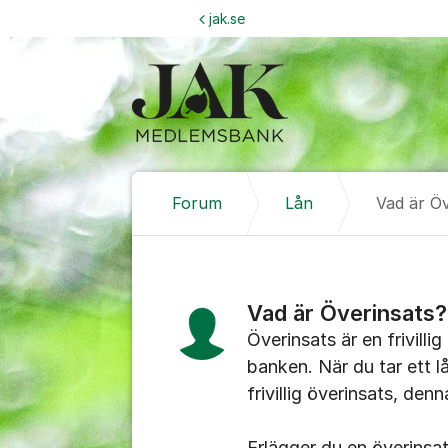
Hoppa till innehåll
jak.se
Forum
Lån
Vad är Öv
Vad är Överinsats?
Överinsats är en frivillig
banken. När du tar ett l
frivillig överinsats, de
Erlägger du en överinsat