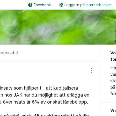
Facebook
Logga in på internetbanken
Om for
erinsats?
Vä
fo
Ha
Visa/dölj inst
ve
st
på
 insats som hjälper till att kapitalisera
fo
ån hos JAK har du möjlighet att erlägga en
nna överinsats är 6% av önskat lånebelopp.
Vi
s så erhåller du 45 punkters rabatt på din