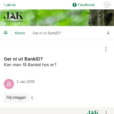
Hoppa till innehåll
jak.se
Facebook
Fler
Logga in på internetbanken
Instagram
Grus & Guld
Ti
Konto
Ger ni ut BankID?
Visa
Ger ni ut BankID?
Kan man få Bankid hos er?
2 Jan 2019
Följ inlägget
0
Kommentarer