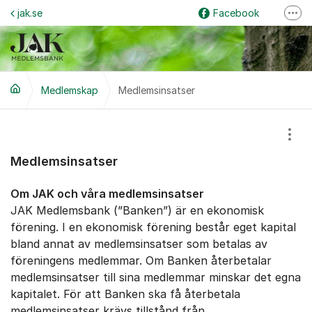
Hoppa till innehåll
jak.se
Facebook
Fler
Logga in på internetbanken
Instagram
Grus & Guld
Medlemskap
Medlemsinsatser
Visa
Medlemsinsatser
Om JAK och våra medlemsinsatser
JAK Medlemsbank (”Banken”) är en ekonomisk
förening. I en ekonomisk förening består eget kapital
bland annat av medlemsinsatser som betalas av
föreningens medlemmar. Om Banken återbetalar
medlemsinsatser till sina medlemmar minskar det egna
kapitalet. För att Banken ska få återbetala
medlemsinsatser krävs tillstånd från