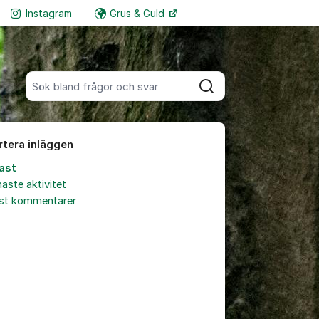
Instagram
Grus & Guld
Fler supportlänkar
Sök bland alla inlägg
Sök
rtera inläggen
ast
aste aktivitet
est kommentarer