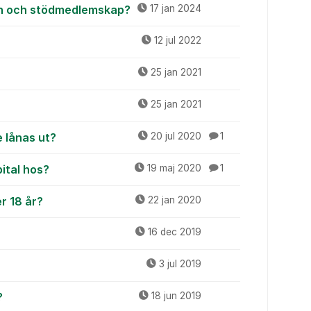
on och stödmedlemskap?
17 jan 2024
12 jul 2022
25 jan 2021
25 jan 2021
 lånas ut?
20 jul 2020
1
pital hos?
19 maj 2020
1
r 18 år?
22 jan 2020
16 dec 2019
3 jul 2019
?
18 jun 2019