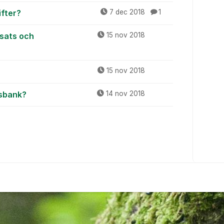
ifter?
7 dec 2018
1
nsats och
15 nov 2018
15 nov 2018
msbank?
14 nov 2018