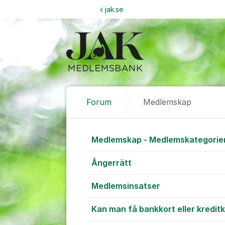
Hoppa till innehåll
jak.se
Forum
Medlemskap
Medlemskap
Medlemskap - Medlemskategorie
Ångerrätt
Medlemsinsatser
Kan man få bankkort eller kreditk