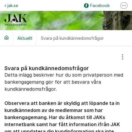
Hoppa till innehåll
jak.se
Facebook
Fler
Logga in på internetbanken
Instagram
Grus & Guld
Aktuellt
Svara på kundkännedomsfrågor
Visa
Svara på kundkännedomsfrågor
Detta inlägg beskriver hur du som privatperson med
bankengagemang gör för att besvara våra
kundkännedomsfrågor.
Observera att banken är skyldig att löpande ta in
kundkännedom av de medlemmar som har
bankengagemang. Har du åtkomst till JAKs
internetbank samt har fått information ifrån JAK
om att uppdatera din kundinformation ska inte