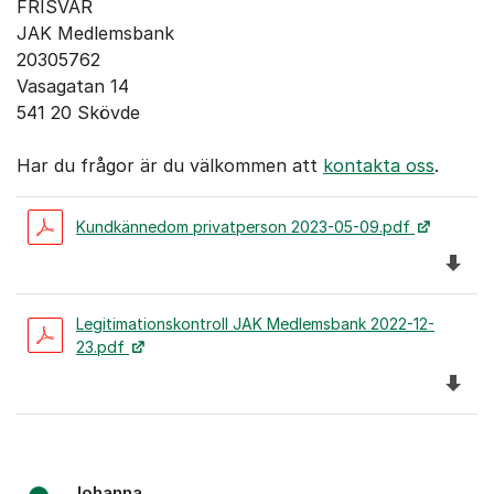
FRISVAR
JAK Medlemsbank
20305762
Vasagatan 14
541 20 Skövde
Har du frågor är du välkommen att
kontakta oss
.
Kundkännedom privatperson 2023-05-09.pdf
Ladda 
Legitimationskontroll JAK Medlemsbank 2022-12-
23.pdf
Ladda 
Johanna