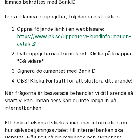
lämnas bekräftas med BankID.
För att lämna in uppgifter, följ denna instruktion:
Öppna följande länk i en webbläsare:
https://www.jak.se/uppdatera-kundinformation-
avtal/
Fyll i uppgifterna i formuläret. Klicka på knappen
"Gå vidare"
Signera dokumentet med BankID
OBS! Klicka
Fortsätt
för att slutföra ditt ärende!
När frågorna är besvarade behandlar vi ditt ärende så
snart vi kan. Innan dess kan du inte logga in på
internetbanken.
Ett bekräftelsemail skickas med mer information om
hur självabetjäningsavtalet till internetbanken ska
signeras. Håll koll på din mailinbox och skräppost.