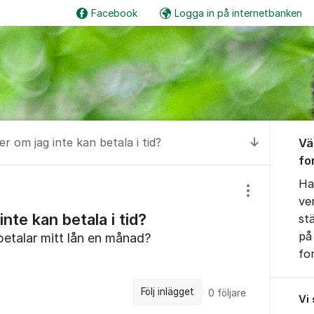
Facebook
Logga in på internetbanken
Om for
r om jag inte kan betala i tid?
Vä
Till senas
fo
Ha
Visa/dölj inst
ve
nte kan betala i tid?
st
på
betalar mitt lån en månad?
fo
Följ inlägget
0
följare
Vi