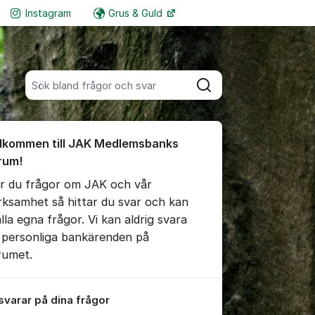
Instagram
Grus & Guld
Fler supportlänkar
Sök bland alla inlägg
Sök
umet
lkommen till JAK Medlemsbanks
te kommentaren
rum!
r du frågor om JAK och vår
ällningar för inlägg/kommentar
rksamhet så hittar du svar och kan
älla egna frågor. Vi kan aldrig svara
 personliga bankärenden på
rumet.
 svarar på dina frågor