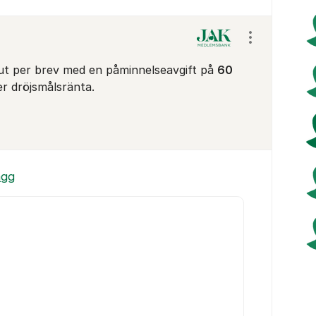
Visa/dölj ins
 ut per brev med en påminnelseavgift på
60
er dröjsmålsränta.
ägg