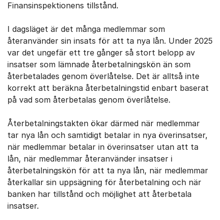
Finansinspektionens tillstånd.
I dagsläget är det många medlemmar som
återanvänder sin insats för att ta nya lån. Under 2025
var det ungefär ett tre gånger så stort belopp av
insatser som lämnade återbetalningskön än som
återbetalades genom överlåtelse. Det är alltså inte
korrekt att beräkna återbetalningstid enbart baserat
på vad som återbetalas genom överlåtelse.
Återbetalningstakten ökar därmed när medlemmar
tar nya lån och samtidigt betalar in nya överinsatser,
när medlemmar betalar in överinsatser utan att ta
lån, när medlemmar återanvänder insatser i
återbetalningskön för att ta nya lån, när medlemmar
återkallar sin uppsägning för återbetalning och när
banken har tillstånd och möjlighet att återbetala
insatser.