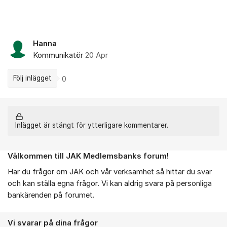
Hanna
Kommunikatör
20 Apr
Följ inlägget
0
Inlägget är stängt för ytterligare kommentarer.
Välkommen till JAK Medlemsbanks forum!
Om forumet
Har du frågor om JAK och vår verksamhet så hittar du svar
och kan ställa egna frågor. Vi kan aldrig svara på personliga
bankärenden på forumet.
Vi svarar på dina frågor