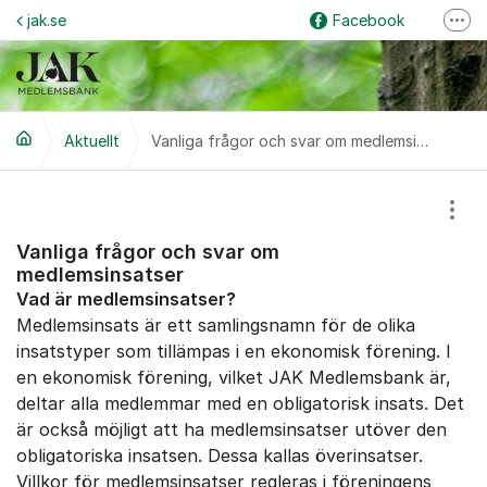
Hoppa till innehåll
jak.se
Facebook
Fler
Logga in på internetbanken
Instagram
Grus & Guld
Aktuellt
Vanliga frågor och svar om medlemsinsatser
Visa
Vanliga frågor och svar om
medlemsinsatser
Vad är medlemsinsatser?
Medlemsinsats är ett samlingsnamn för de olika
insatstyper som tillämpas i en ekonomisk förening. I
en ekonomisk förening, vilket JAK Medlemsbank är,
deltar alla medlemmar med en obligatorisk insats. Det
är också möjligt att ha medlemsinsatser utöver den
obligatoriska insatsen. Dessa kallas överinsatser.
Villkor för medlemsinsatser regleras i föreningens