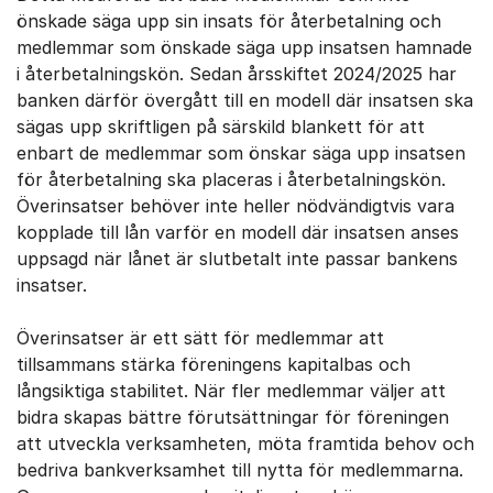
önskade säga upp sin insats för återbetalning och
medlemmar som önskade säga upp insatsen hamnade
i återbetalningskön. Sedan årsskiftet 2024/2025 har
banken därför övergått till en modell där insatsen ska
sägas upp skriftligen på särskild blankett för att
enbart de medlemmar som önskar säga upp insatsen
för återbetalning ska placeras i återbetalningskön.
Överinsatser behöver inte heller nödvändigtvis vara
kopplade till lån varför en modell där insatsen anses
uppsagd när lånet är slutbetalt inte passar bankens
insatser.
Överinsatser är ett sätt för medlemmar att
tillsammans stärka föreningens kapitalbas och
långsiktiga stabilitet. När fler medlemmar väljer att
bidra skapas bättre förutsättningar för föreningen
att utveckla verksamheten, möta framtida behov och
bedriva bankverksamhet till nytta för medlemmarna.