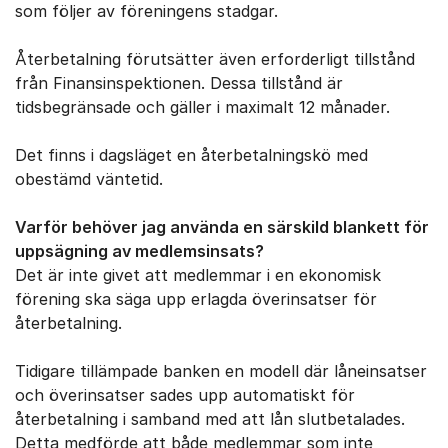
som följer av föreningens stadgar.
Återbetalning förutsätter även erforderligt tillstånd
från Finansinspektionen. Dessa tillstånd är
tidsbegränsade och gäller i maximalt 12 månader.
Det finns i dagsläget en återbetalningskö med
obestämd väntetid.
Varför behöver jag använda en särskild blankett för
uppsägning av medlemsinsats?
Det är inte givet att medlemmar i en ekonomisk
förening ska säga upp erlagda överinsatser för
återbetalning.
Tidigare tillämpade banken en modell där låneinsatser
och överinsatser sades upp automatiskt för
återbetalning i samband med att lån slutbetalades.
Detta medförde att både medlemmar som inte