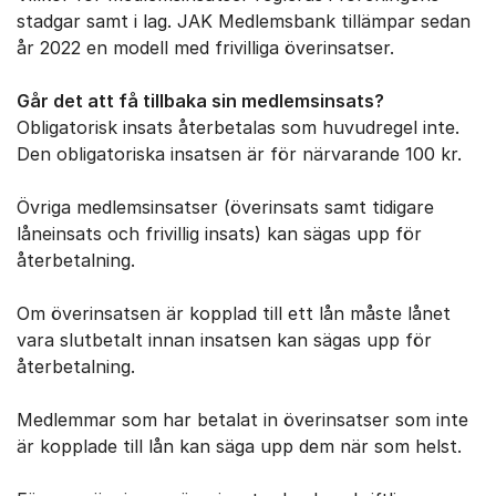
stadgar samt i lag. JAK Medlemsbank tillämpar sedan
år 2022 en modell med frivilliga överinsatser.
Går det att få tillbaka sin medlemsinsats?
Obligatorisk insats återbetalas som huvudregel inte.
Den obligatoriska insatsen är för närvarande 100 kr.
Övriga medlemsinsatser (överinsats samt tidigare
låneinsats och frivillig insats) kan sägas upp för
återbetalning.
Om överinsatsen är kopplad till ett lån måste lånet
vara slutbetalt innan insatsen kan sägas upp för
återbetalning.
Medlemmar som har betalat in överinsatser som inte
är kopplade till lån kan säga upp dem när som helst.