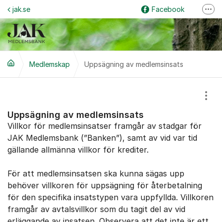
Hoppa till innehåll
jak.se
Facebook
Fler
Logga in på internetbanken
Instagram
Grus & Guld
Medlemskap
Uppsägning av medlemsinsats
Visa
Uppsägning av medlemsinsats
Villkor för medlemsinsatser framgår av stadgar för
JAK Medlemsbank (”Banken”), samt av vid var tid
gällande allmänna villkor för krediter.
För att medlemsinsatsen ska kunna sägas upp
behöver villkoren för uppsägning för återbetalning
för den specifika insatstypen vara uppfyllda. Villkoren
framgår av avtalsvillkor som du tagit del av vid
erläggande av insatsen. Observera att det inte är ett