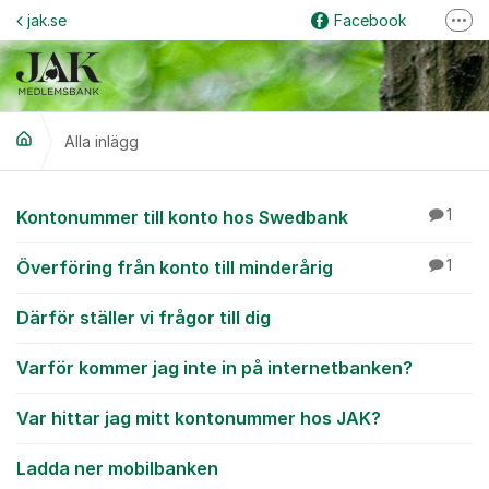
Hoppa till innehåll
jak.se
Facebook
Fler
Logga in på internetbanken
Instagram
Grus & Guld
Alla inlägg
Alla inlägg
Kontonummer till konto hos Swedbank
1
Överföring från konto till minderårig
1
Därför ställer vi frågor till dig
Varför kommer jag inte in på internetbanken?
Var hittar jag mitt kontonummer hos JAK?
Ladda ner mobilbanken